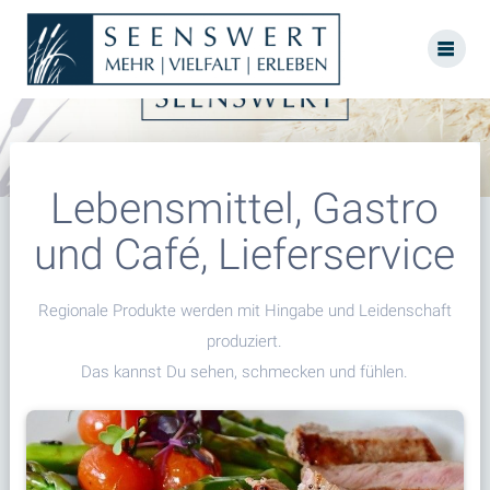
Skip
to
content
Lebensmittel, Gastro
und Café, Lieferservice
Regionale Produkte werden mit Hingabe und Leidenschaft
produziert.
Das kannst Du sehen, schmecken und fühlen.