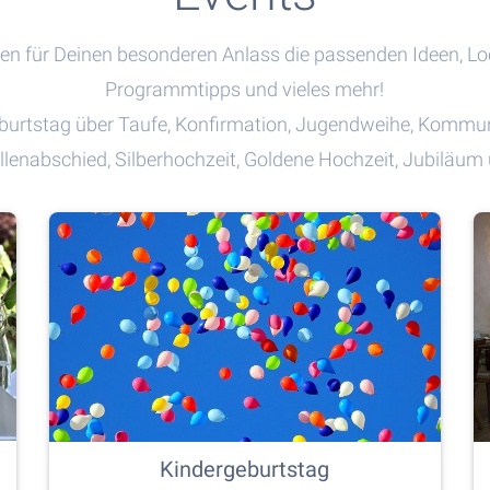
en für Deinen besonderen Anlass die passenden Ideen, Lo
Programmtipps und vieles mehr!
urtstag über Taufe, Konfirmation, Jugendweihe, Kommun
lenabschied, Silberhochzeit, Goldene Hochzeit, Jubiläum
Kindergeburtstag