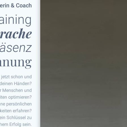
lerin & Coach
aining
rache
räsenz
nnung
t jetzt schon und
 deinen Händen?
vor Menschen und
iten optimieren?
ne persönlichen
eiten erfahren?
ein Schlüssel zu
hem Erfolg sein.